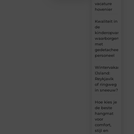
vacature
hovenier
Kwaliteit in
de
kinderopvang
waarborgen
met
gedetacheerd
personeel
Wintervakantie
IJsland:
Reykjavik
of ringweg
in sneeuw?
Hoe kies je
de beste
hangmat
voor
comfort,
stijl en