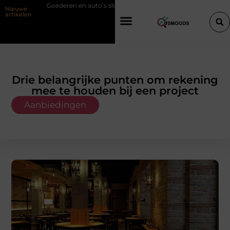
 en auto’s slim verplaatsen met twee liften naast elkaar
Voordelen va
Nieuwe
artikelen
Drie belangrijke punten om rekening
mee te houden bij een project
Aanbiedingen