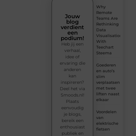
Why
Remote
Jouw
Teams Are
blog
Rethinking
verdient
Data
een
Visualisation
podium!
With
Heb jij een
Teechart
verhaal,
Steema
idee of
ervaring die
Goederen
anderen
en auto’s
kan
slim
inspireren?
verplaatsen
met twee
Deel het via
liften naast
Smoods.nl!
elkaar
Plaats
eenvoudig
Voordelen
je blogs,
van
bereik een
elektrische
enthousiast
fietsen
publiek en