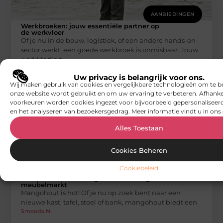
AANBIEDINGEN
Werkbroeken: jouw essentiële partner op
de werkvloer
Of je nu in de bouw, logistiek, of een andere hands-on
sector werkt, een goede werkbroek is onmisbaar. Jouw
werkkleding
Smoods.nl
Uw privacy is belangrijk voor ons.
Wij maken gebruik van cookies en vergelijkbare technologieën om te b
onze website wordt gebruikt en om uw ervaring te verbeteren. Afhanke
voorkeuren worden cookies ingezet voor bijvoorbeeld gepersonaliseerd
en het analyseren van bezoekersgedrag. Meer informatie vindt u in ons 
Alles Toestaan
Cookies Beheren
AANBIEDINGEN
Cookiebeleid
De opkomst van mangohout in de digitale
meubelmarkt
Mangohout is hot! Of je nu op zoek bent naar een
nieuwe kast, tafel, stoel of bank, mangohout biedt een
Smoods.nl