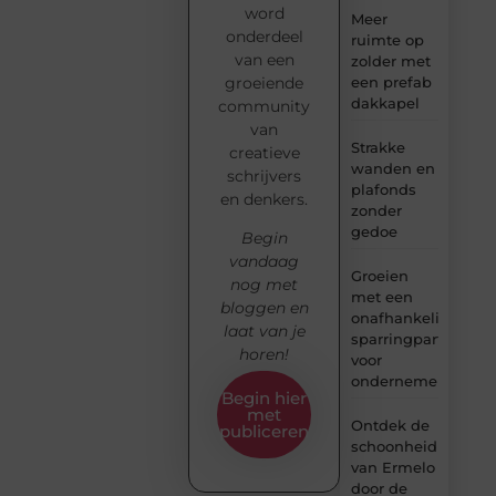
word
Meer
onderdeel
ruimte op
van een
zolder met
groeiende
een prefab
dakkapel
community
van
Strakke
creatieve
wanden en
schrijvers
plafonds
en denkers.
zonder
gedoe
Begin
vandaag
Groeien
nog met
met een
bloggen en
onafhankelijke
laat van je
sparringpartner
horen!
voor
ondernemers
Begin hier
met
Ontdek de
publiceren
schoonheid
van Ermelo
door de