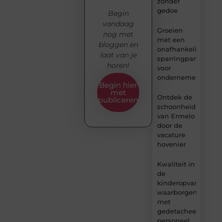
zonder
gedoe
Begin
vandaag
Groeien
nog met
met een
bloggen en
onafhankelijke
laat van je
sparringpartner
horen!
voor
ondernemers
Begin hier
met
Ontdek de
publiceren
schoonheid
van Ermelo
door de
vacature
hovenier
Kwaliteit in
de
kinderopvang
waarborgen
met
gedetacheerd
personeel