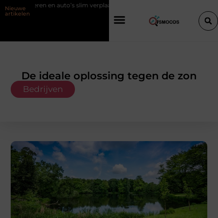
to’s slim verplaatsen met twee liften naast elkaar
Voordelen van elek
Nieuwe
artikelen
De ideale oplossing tegen de zon
Bedrijven