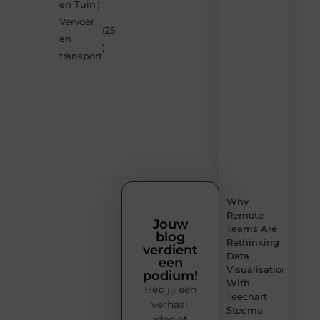
blogs
en Tuin
)
op
Vervoer
Smoods.nl
(25
en
– elke
)
dag
transport
nieuwe
content
vol
inspiratie,
slimme
tips
en
verfrissende
inzichten.
Why
Remote
Jouw
Teams Are
blog
Rethinking
verdient
Data
een
Visualisation
podium!
With
Heb jij een
Teechart
verhaal,
Steema
idee of