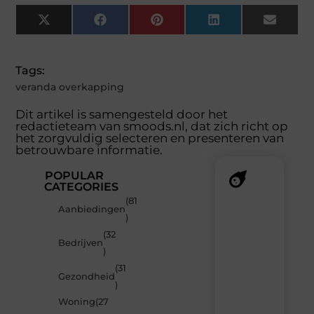
X
Facebook
Pinterest
LinkedIn
Email
(Twitter)
Tags:
veranda overkapping
Dit artikel is samengesteld door het
redactieteam van smoods.nl, dat zich richt op
het zorgvuldig selecteren en presenteren van
betrouwbare informatie.
POPULAR
CATEGORIES
(81
Recente
Aanbiedingen
)
berichten
(32
Laat
Bedrijven
)
je
verrassen
(31
Gezondheid
door
)
de
Woning
(27
nieuwste