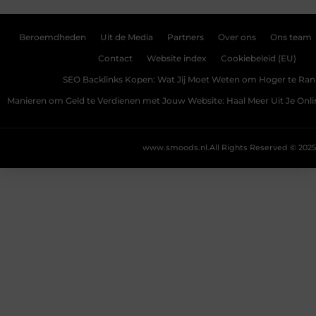
Beroemdheden
Uit de Media
Partners
Over ons
Ons team
Contact
Website index
Cookiebeleid (EU)
SEO Backlinks Kopen: Wat Jij Moet Weten om Hoger te Ra
Manieren om Geld te Verdienen met Jouw Website: Haal Meer Uit Je Onl
www.smoods.nl.
All Rights Reserved © 2025