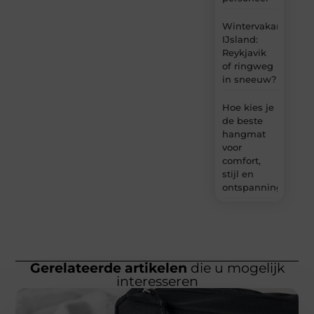
Wintervakantie
IJsland:
Reykjavik
of ringweg
in sneeuw?
Hoe kies je
de beste
hangmat
voor
comfort,
stijl en
ontspanning?
Gerelateerde artikelen
die u mogelijk
interesseren