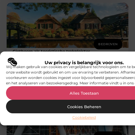
BEDRIJVEN
Giethoorn als toeristische trekpleister
n Nederland beseft lang niet iedereen hoe populair het
dorp Giethoorn is in de wereld. Wie op een zomerse
Uw privacy is belangrijk voor ons.
Wij maken gebruik van cookies en vergelijkbare technologieën om te b
dag
onze website wordt gebruikt en om uw ervaring te verbeteren. Afhanke
Smoods.nl
voorkeuren worden cookies ingezet voor bijvoorbeeld gepersonaliseerd
en het analyseren van bezoekersgedrag. Meer informatie vindt u in ons 
Alles Toestaan
Cookies Beheren
Cookiebeleid