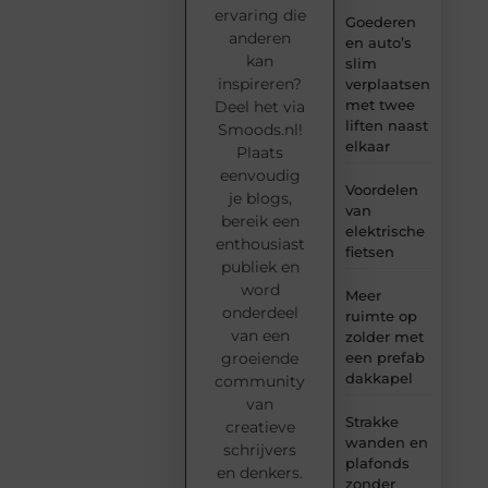
ervaring die
Goederen
anderen
en auto’s
kan
slim
inspireren?
verplaatsen
met twee
Deel het via
liften naast
Smoods.nl!
elkaar
Plaats
eenvoudig
Voordelen
je blogs,
van
bereik een
elektrische
enthousiast
fietsen
publiek en
word
Meer
onderdeel
ruimte op
van een
zolder met
groeiende
een prefab
dakkapel
community
van
Strakke
creatieve
wanden en
schrijvers
plafonds
en denkers.
zonder