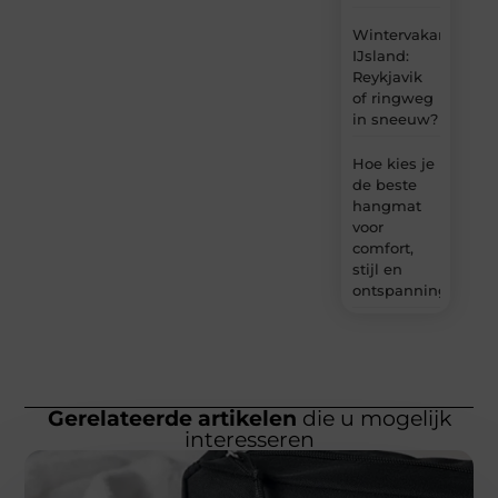
Wintervakantie
IJsland:
Reykjavik
of ringweg
in sneeuw?
Hoe kies je
de beste
hangmat
voor
comfort,
stijl en
ontspanning?
Gerelateerde artikelen
die u mogelijk
interesseren