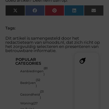
Goed artikel? Deel hem dan op:
X
Facebook
Pinterest
LinkedIn
Email
(Twitter)
Tags:
Dit artikel is samengesteld door het
redactieteam van smoods.nl, dat zich richt op
het zorgvuldig selecteren en presenteren van
betrouwbare informatie.
POPULAR
CATEGORIES
(81
Recente
Aanbiedingen
)
berichten
(32
Laat
Bedrijven
)
je
verrassen
(31
Gezondheid
door
)
de
Woning
(27
nieuwste
blogs