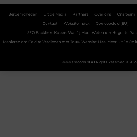
Beroemdheden
Uit de Media
Partners
Over ons
Ons team
Contact
Website index
Cookiebeleid (EU)
SEO Backlinks Kopen: Wat Jij Moet Weten om Hoger te Ra
Manieren om Geld te Verdienen met Jouw Website: Haal Meer Uit Je Onl
www.smoods.nl.
All Rights Reserved © 2025