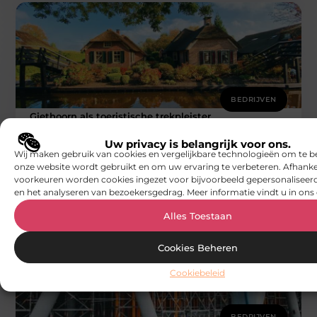
BEDRIJVEN
Giethoorn als toeristische trekpleister
n Nederland beseft lang niet iedereen hoe populair het
dorp Giethoorn is in de wereld. Wie op een zomerse
Uw privacy is belangrijk voor ons.
Wij maken gebruik van cookies en vergelijkbare technologieën om te b
dag
onze website wordt gebruikt en om uw ervaring te verbeteren. Afhanke
Smoods.nl
voorkeuren worden cookies ingezet voor bijvoorbeeld gepersonaliseerd
en het analyseren van bezoekersgedrag. Meer informatie vindt u in ons 
Alles Toestaan
Cookies Beheren
Cookiebeleid
BEDRIJVEN