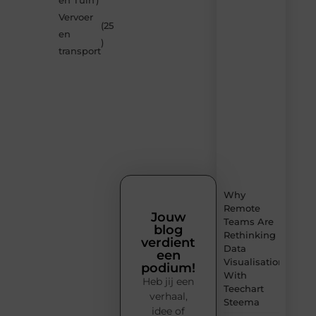
en Tuin
)
op
Vervoer
Smoods.nl
(25
en
– elke
)
dag
transport
nieuwe
content
vol
inspiratie,
slimme
tips
en
verfrissende
inzichten.
Why
Remote
Jouw
Teams Are
blog
Rethinking
verdient
Data
een
Visualisation
podium!
With
Heb jij een
Teechart
verhaal,
Steema
idee of