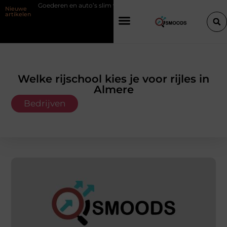
en en auto’s slim verplaatsen met twee liften naast elkaar
Voordelen 
Nieuwe
artikelen
Welke rijschool kies je voor rijles in
Almere
Bedrijven