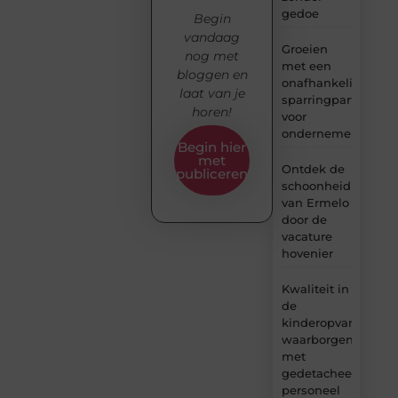
gedoe
Begin
vandaag
Groeien
nog met
met een
bloggen en
onafhankelijke
laat van je
sparringpartner
horen!
voor
ondernemers
Begin hier
met
Ontdek de
publiceren
schoonheid
van Ermelo
door de
vacature
hovenier
Kwaliteit in
de
kinderopvang
waarborgen
met
gedetacheerd
personeel