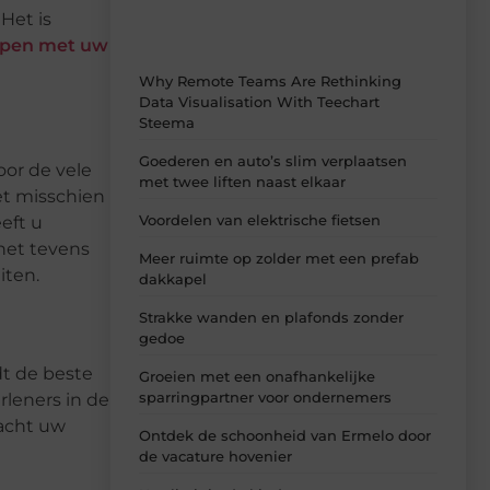
Het is
ppen met uw
Why Remote Teams Are Rethinking
Data Visualisation With Teechart
Steema
Goederen en auto’s slim verplaatsen
oor de vele
met twee liften naast elkaar
et misschien
Voordelen van elektrische fietsen
eft u
het tevens
Meer ruimte op zolder met een prefab
iten.
dakkapel
Strakke wanden en plafonds zonder
gedoe
dt de beste
Groeien met een onafhankelijke
sparringpartner voor ondernemers
rleners in de
eacht uw
Ontdek de schoonheid van Ermelo door
de vacature hovenier