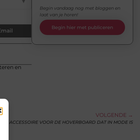
▼
Begin vandaag nog met bloggen en
laat van je horen!
Begin hier met publiceren
Email
cteren en
VOLGENDE →
DE ACCESSOIRE VOOR DE HOVERBOARD DAT IN MODE IS