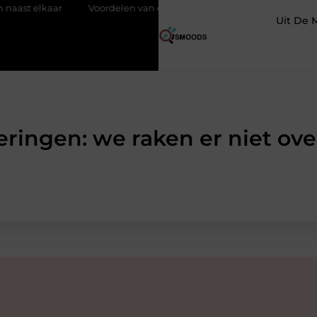
Voordelen van elektrische fietsen
Meer ruimte op zolder met e
Uit De 
ringen: we raken er niet ove