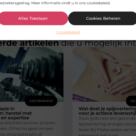
ezoekersgedrag. Meer informatie vindt u in ons cookiebeleid.
Alles Toestaan
Cookies Beheren
Cookiebeleid
rde artikelen
die u mogelijk in
GEZONDHEID
GE
apie in
Wat doet je spijsverterin
: herstel met
voor je actieve levensstij
en expertise
Jouw gids naar een gezonde
ke klachten kunnen je leven
spijsvertering: energie voor e
rken. Of het nu gaat om een
leven Bij Fitshe weten we ho
re, chronische pijn of
belangrijk het is om