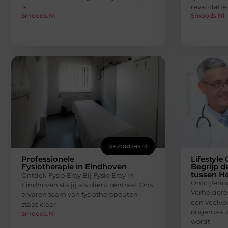
is
revalidatie
Smoods.nl
Smoods.nl
GEZONDHEID
Professionele
Lifestyle 
Fysiotherapie in Eindhoven
Begrijp d
tussen He
Ontdek Fysio Eray Bij Fysio Eray in
Ontcijferin
Eindhoven sta jij als cliënt centraal. Ons
Verheldere
ervaren team van fysiotherapeuten
een veelv
staat klaar
ongemak zi
Smoods.nl
wordt