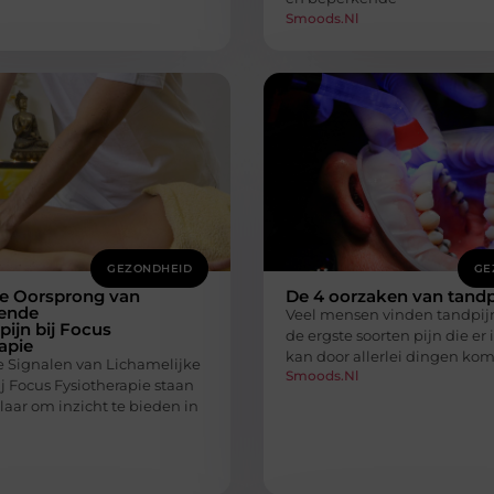
Smoods.nl
GEZONDHEID
GE
e Oorsprong van
De 4 oorzaken van tandp
ende
Veel mensen vinden tandpij
ijn bij Focus
de ergste soorten pijn die er 
apie
kan door allerlei dingen ko
de Signalen van Lichamelijke
Smoods.nl
j Focus Fysiotherapie staan
laar om inzicht te bieden in