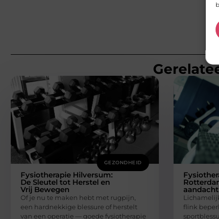
b
Gerelatee
GEZONDHEID
Fysiotherapie Hilversum:
Fysiother
De Sleutel tot Herstel en
Rotterdam
Vrij Bewegen
aandacht 
Of je nu te maken hebt met rugpijn,
Lichamelij
een hardnekkige blessure of herstelt
flink bepe
van een operatie — goede fysiotherapie
sportblessu