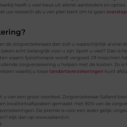
bij heeft u veel keus uit allerlei aanbieders en opties. 
et uw research als u van plan bent om te gaan
oversta
kering?
de zorgverzekeraars dan zult u waarschijnlijk al snel d
ken echt belangrijk voor u zijn. Sport u veel? Dan is h
ten waarin fysiotherapie wordt vergoed. Of misschien he
llende zorgverzekering u helpen met de kosten. Zo is 
kiezen waarbij u losse
tandartsverzekeringen
kunt afslu
t u van een groot voordeel. Zorgverzekeraar Salland bie
js en kwaliteitsafspraken gemaakt met 90% van de zorgve
rgverzekeringen. De premie is voor een ieder gelijk; ong
en? Kijk dan op www.salland.nl.