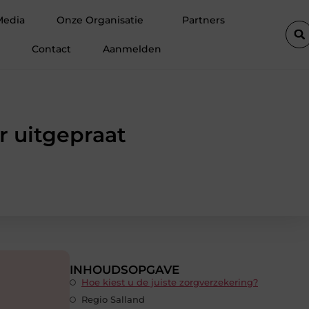
en prefab dakkapel
Strakke wanden en plafonds zonder gedoe
Media
Onze Organisatie
Partners
Contact
Aanmelden
r uitgepraat
INHOUDSOPGAVE
Hoe kiest u de juiste zorgverzekering?
Regio Salland