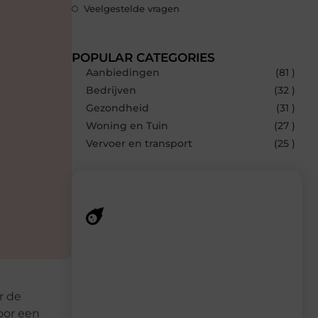
Veelgestelde vragen
POPULAR CATEGORIES
Aanbiedingen
(81 )
Bedrijven
(32 )
Gezondheid
(31 )
Woning en Tuin
(27 )
Vervoer en transport
(25 )
Recente berichten
Laat je verrassen door de nieuwste blogs
op Smoods.nl – elke dag nieuwe content
vol inspiratie, slimme tips en
r de
verfrissende inzichten.
oor een