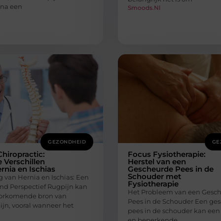
 na een
Smoods.nl
GEZONDHEID
GE
Chiropractic:
Focus Fysiotherapie:
e Verschillen
Herstel van een
rnia en Ischias
Gescheurde Pees in de
Schouder met
g van Hernia en Ischias: Een
Fysiotherapie
nd Perspectief Rugpijn kan
Het Probleem van een Gesc
oorkomende bron van
Pees in de Schouder Een ge
jn, vooral wanneer het
pees in de schouder kan een 
en beperkende