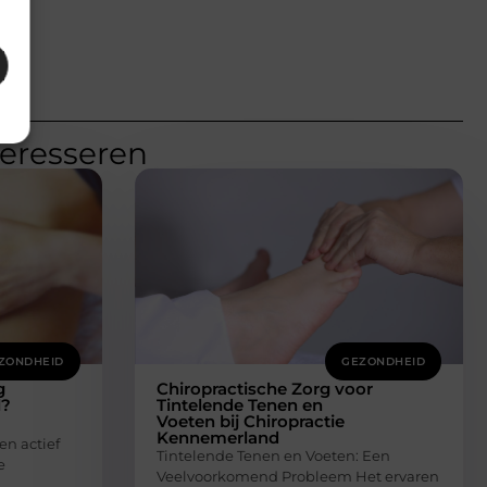
teresseren
ZONDHEID
GEZONDHEID
g
Chiropractische Zorg voor
l?
Tintelende Tenen en
Voeten bij Chiropractie
Kennemerland
en actief
Tintelende Tenen en Voeten: Een
e
Veelvoorkomend Probleem Het ervaren