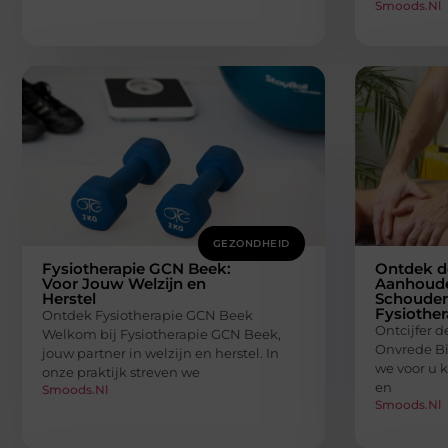
Smoods.nl
GEZONDHEID
Fysiotherapie GCN Beek:
Ontdek d
Voor Jouw Welzijn en
Aanhoud
Herstel
Schouderp
Fysiother
Ontdek Fysiotherapie GCN Beek
Ontcijfer 
Welkom bij Fysiotherapie GCN Beek,
Onvrede Bi
jouw partner in welzijn en herstel. In
we voor u k
onze praktijk streven we
en
Smoods.nl
Smoods.nl