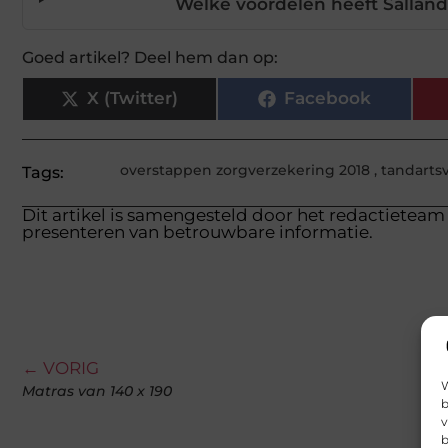
Welke voordelen heeft Sallan
Goed artikel? Deel hem dan op:
X (Twitter)
Facebook
overstappen zorgverzekering 2018
,
tandarts
Tags:
Dit artikel is samengesteld door het redactieteam 
presenteren van betrouwbare informatie.
← VORIG
W
Matras van 140 x 190
b
v
b