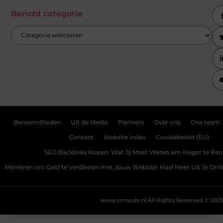
Bericht categorie
Beroemdheden
Uit de Media
Partners
Over ons
Ons team
Contact
Website index
Cookiebeleid (EU)
SEO Backlinks Kopen: Wat Jij Moet Weten om Hoger te Ra
Manieren om Geld te Verdienen met Jouw Website: Haal Meer Uit Je Onl
www.smoods.nl.
All Rights Reserved © 2025