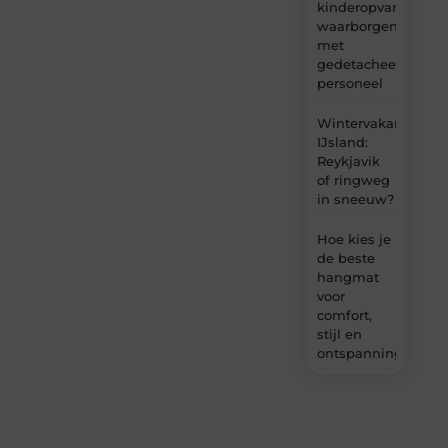
kinderopvang
waarborgen
met
gedetacheerd
personeel
Wintervakantie
IJsland:
Reykjavik
of ringweg
in sneeuw?
Hoe kies je
de beste
hangmat
voor
comfort,
stijl en
ontspanning?