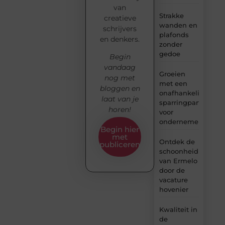
van
Strakke
creatieve
wanden en
schrijvers
plafonds
en denkers.
zonder
gedoe
Begin
vandaag
Groeien
nog met
met een
bloggen en
onafhankelijke
laat van je
sparringpartner
horen!
voor
ondernemers
Begin hier
met
Ontdek de
publiceren
schoonheid
van Ermelo
door de
vacature
hovenier
Kwaliteit in
de