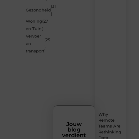
verrassen
(31
Gezondheid
door
)
de
Woning
(27
nieuwste
blogs
en Tuin
)
op
Vervoer
Smoods.nl
(25
en
– elke
)
dag
transport
nieuwe
content
vol
inspiratie,
slimme
tips
en
verfrissende
inzichten.
Why
Remote
Jouw
Teams Are
blog
Rethinking
verdient
Data