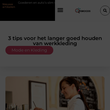
ren en auto’s slim verplaatsen met twee liften naast elkaar
Voordelen
Nieuwe
artikelen
3 tips voor het langer goed houden
van werkkleding
Mode en Kleding