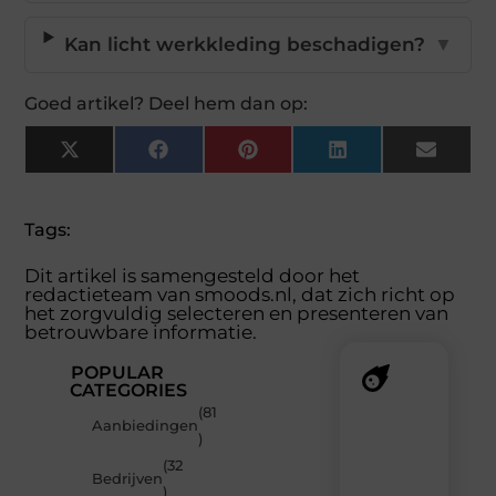
Kan licht werkkleding beschadigen?
▼
Goed artikel? Deel hem dan op:
X
Facebook
Pinterest
LinkedIn
Email
(Twitter)
Tags:
Dit artikel is samengesteld door het
redactieteam van smoods.nl, dat zich richt op
het zorgvuldig selecteren en presenteren van
betrouwbare informatie.
POPULAR
CATEGORIES
(81
Recente
Aanbiedingen
)
berichten
(32
Laat
Bedrijven
)
je