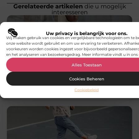
Gerelateerde artikelen
die u mogelijk
interesseren
Uw privacy is belangrijk voor ons.
Wij maken gebruik van cookies en vergelijkbare technologieën om te b
onze website wordt gebruikt en om uw ervaring te verbeteren. Afhanke
voorkeuren worden cookies ingezet voor bijvoorbeeld gepersonaliseerd
en het analyseren van bezoekersgedrag. Meer informatie vindt u in ons 
MODE EN KLEDING
Alles Toestaan
Waar warmte karakter krijgt: wintertruien
bij Bruggemann Mode
Wanneer de lucht knispert van kou en de
Cookies Beheren
straatlantaarns een zilveren gloed over de stoepen
strooien, begint de jaarlijkse zoektocht
Cookiebeleid
Smoods.nl