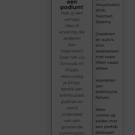
een
Visualisation
podium!
With
Heb jij een
Teechart
verhaal,
Steema
idee of
ervaring die
Goederen
anderen
en auto’s
kan
slim
inspireren?
verplaatsen
met twee
Deel het via
liften naast
Smoods.nl!
elkaar
Plaats
eenvoudig
Voordelen
je blogs,
van
bereik een
elektrische
enthousiast
fietsen
publiek en
word
Meer
onderdeel
ruimte op
van een
zolder met
groeiende
een prefab
dakkapel
community