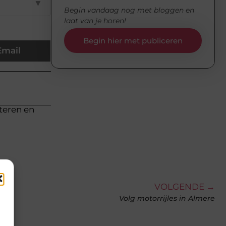
▼
Begin vandaag nog met bloggen en
laat van je horen!
Begin hier met publiceren
Email
cteren en
VOLGENDE →
Volg motorrijles in Almere