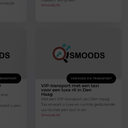
hakken. Wil je een
ninkrijk
Smoods.nl
TRANSPORT
VERVOER EN TRANSPORT
r
VIP-transport met een taxi
g
voor een luxe rit in Den
Haag
t ene
Met een VIP-transport van Den Haag
n
Tax ervaart u luxe en ruimte gedurende
zoekt u een
uw rit met een taxi in en
Smoods.nl