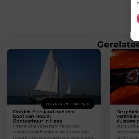
b
Gerelatee
VERVOER EN TRANSPORT
Ontdek Friesland met een
De gehei
boot van Hoora:
verstraler
Bootverhuur in Heeg
duistere 
Friesland is dé bestemming voor
Als je ooi
watersportliefhebbers, en bij Hoora in
hebt gered
Heeg kun je eenvoudig een boot huren
nacht, weet