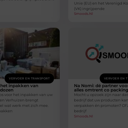
Unie (EU) en het Verenigd Ko
(VK) ingrijpende
Smoods.nl
VERVOER EN TRANSPORT
VERVOER EN 
 het inpakken van
Na Nomi: dé partner voo
sdozen
alles omtrent co packin
ps voor het inpakken van uw
Mocht u opzoek zijn naar da
en Verhuizen brengt
bedrijf dat uw producten ka
eel wat werk met zich mee.
verpakken én promoten? Of 
pakken
bedrijf
Smoods.nl