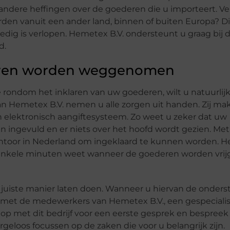
andere heffingen over de goederen die u importeert. V
den vanuit een ander land, binnen of buiten Europa? D
edig is verlopen. Hemetex B.V. ondersteunt u graag bij d
d.
laren worden weggenomen
e rondom het inklaren van uw goederen, wilt u natuurlijk
an Hemetex B.V. nemen u alle zorgen uit handen. Zij ma
lektronisch aangiftesysteem. Zo weet u zeker dat uw
n ingevuld en er niets over het hoofd wordt gezien. Me
antoor in Nederland om ingeklaard te kunnen worden. H
 enkele minuten weet wanneer de goederen worden vrij
e juiste manier laten doen. Wanneer u hiervan de onder
 met de medewerkers van Hemetex B.V., een gespecialis
p met dit bedrijf voor een eerste gesprek en bespreek 
rgeloos focussen op de zaken die voor u belangrijk zijn.