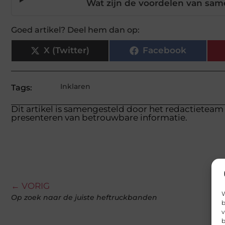
Wat zijn de voordelen van sam
Goed artikel? Deel hem dan op:
X (Twitter)
Facebook
Inklaren
Tags:
Dit artikel is samengesteld door het redactieteam 
presenteren van betrouwbare informatie.
← VORIG
W
Op zoek naar de juiste heftruckbanden
b
v
b