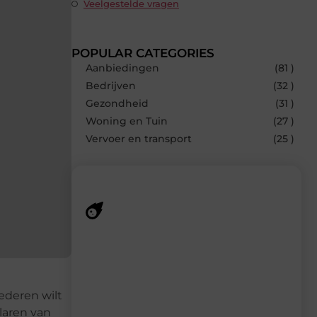
Veelgestelde vragen
POPULAR CATEGORIES
Aanbiedingen
(81 )
Bedrijven
(32 )
Gezondheid
(31 )
Woning en Tuin
(27 )
Vervoer en transport
(25 )
Recente berichten
Laat je verrassen door de nieuwste blogs
op Smoods.nl – elke dag nieuwe content
vol inspiratie, slimme tips en
ederen wilt
verfrissende inzichten.
laren van