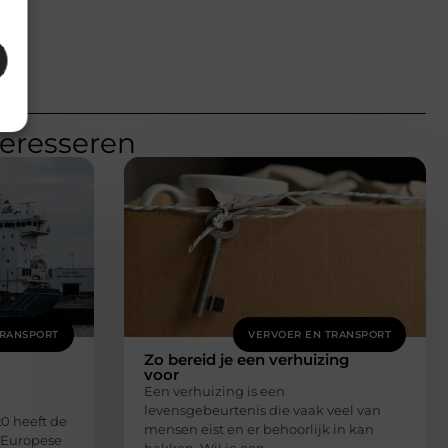
teresseren
TRANSPORT
VERVOER EN TRANSPORT
Zo bereid je een verhuizing
voor
Een verhuizing is een
levensgebeurtenis die vaak veel van
20 heeft de
mensen eist en er behoorlijk in kan
 Europese