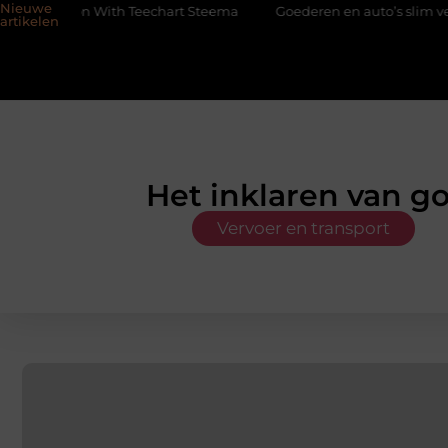
Nieuwe
ith Teechart Steema
Goederen en auto’s slim verplaatsen met tw
artikelen
Het inklaren van g
Vervoer en transport