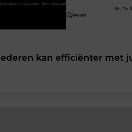
ee liften naast elkaar
Voordelen van elektrische fietsen
M
Uit De 
oederen kan efficiënter met j