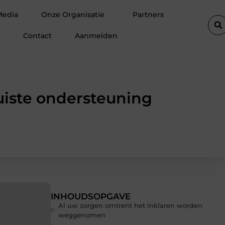
eer ruimte op zolder met een prefab dakkapel
Strakke wanden 
Media
Onze Organisatie
Partners
Contact
Aanmelden
uiste ondersteuning
INHOUDSOPGAVE
Al uw zorgen omtrent het inklaren worden
weggenomen