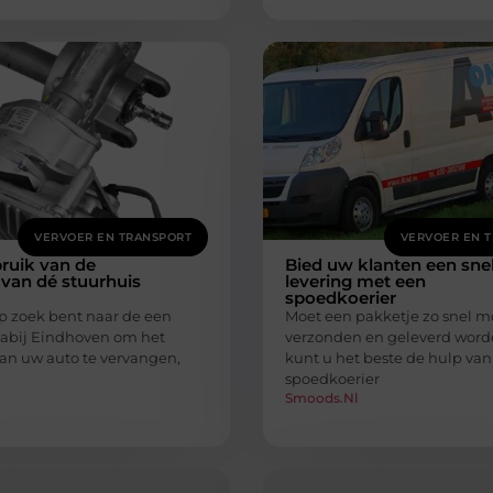
VERVOER EN TRANSPORT
VERVOER EN 
ruik van de
Bied uw klanten een snel
 van dé stuurhuis
levering met een
spoedkoerier
op zoek bent naar de een
Moet een pakketje zo snel m
 nabij Eindhoven om het
verzonden en geleverd wor
van uw auto te vervangen,
kunt u het beste de hulp van
spoedkoerier
Smoods.nl