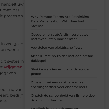
erhandelt uw
it mag pas
it proces en
Why Remote Teams Are Rethinking
Data Visualisation With Teechart
Steema
Goederen en auto’s slim verplaatsen
met twee liften naast elkaar
 in zee gaan
Voordelen van elektrische fietsen
ken voor u
Meer ruimte op zolder met een prefab
dakkapel
t dit systeem
et
vrijgeven
Strakke wanden en plafonds zonder
gegeven.
gedoe
Groeien met een onafhankelijke
sparringpartner voor ondernemers
steuning van
eerd bedrijf
Ontdek de schoonheid van Ermelo door
de vacature hovenier
alle
Kwaliteit in de kinderopvang