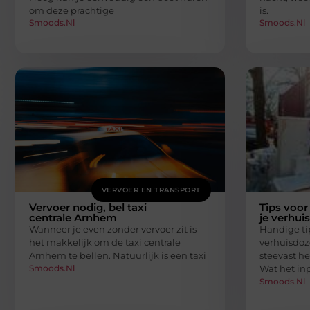
om deze prachtige
is.
Smoods.nl
Smoods.nl
VERVOER EN TRANSPORT
Vervoer nodig, bel taxi
Tips voor
centrale Arnhem
je verhui
Wanneer je even zonder vervoer zit is
Handige ti
het makkelijk om de taxi centrale
verhuisdoz
Arnhem te bellen. Natuurlijk is een taxi
steevast h
Smoods.nl
Wat het in
Smoods.nl