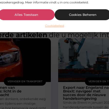
ezoekersgedrag. Meer informatie vindt u in ons cookiebeleid.
Alles Toestaan
Cookies Beheren
Cookiebeleid
rde artikelen
die u mogelijk in
VERVOER EN TRANSPORT
VERVOER EN 
men van
Export naar Engeland na
s: licht in de
Brexit: navigeer met
nacht
succes door de nieuwe
handelsomgeving
t een donkere, onbekende weg
Sinds de Brexit in januari 20
en tijdens een mistige
handelsdynamiek tussen de
 je hoe belangrijk goed zicht